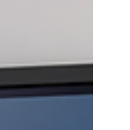
mais dinâmico e eficiente. Neste artigo, vou
explorar como as telas interativas estão sendo
aplicadas no país, seus benefícios e desafios,
além de apresentar dicas para quem deseja
implementar essa tecnologia. O que s