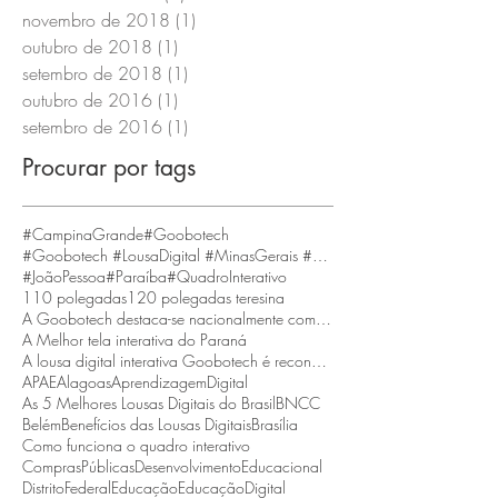
novembro de 2018
(1)
1 post
outubro de 2018
(1)
1 post
setembro de 2018
(1)
1 post
outubro de 2016
(1)
1 post
setembro de 2016
(1)
1 post
Procurar por tags
#CampinaGrande
#Goobotech
#Goobotech #LousaDigital #MinasGerais #BeloHorizonte
#JoãoPessoa
#Paraíba
#QuadroInterativo
110 polegadas
120 polegadas teresina
A Goobotech destaca-se nacionalmente como a empresa que fornece a maior tela interativa do Brasil
A Melhor tela interativa do Paraná
A lousa digital interativa Goobotech é reconhecida como a melhor do estado de Santa Catarina
APAE
Alagoas
AprendizagemDigital
As 5 Melhores Lousas Digitais do Brasil
BNCC
Belém
Benefícios das Lousas Digitais
Brasília
Como funciona o quadro interativo
ComprasPúblicas
DesenvolvimentoEducacional
DistritoFederal
Educação
EducaçãoDigital