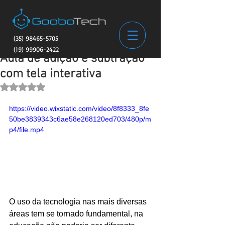
(35) 98465-5705
(19) 99906-2422
Aula de adição e subtração
com tela interativa
Avaliado com NaN de 5 estrelas.
https://video.wixstatic.com/video/8f8333_8fe
50be3839343c6ae58e268120ed703/480p/m
p4/file.mp4
O uso da tecnologia nas mais diversas 
áreas tem se tornado fundamental, na 