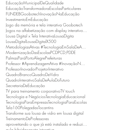
EducaçãoMunicipalDeQualidade
EducaçãoTransformadora
EscolasParticulares
FUNDEB
Goobotech
InovaçãoNaEducação
InvestimentoEmEducação
Jogo da memória e tela interativa Goobotech
Jogos na alfabetização com display interativo Goobotech
Lousa Digital x Tela Interativa
LousaDigita
LousaDigital
LousaDigitalX500
MetodologiasAtivas #TecnologiaEmSalaDeAula #BNCC
ModernizaçãoDasEscolas
PCD
PCD;
PDDE
Palmas
Pará
PortoAlegre
Prefeituras
Professor #AprendizagemAtiva #InovaçãoNaEducação
ProfessorInovador
ProjetorInterativo
QuadroBranco
QuadroDeVidro
QuadroInterativo
SalaDeAulaDoFuturo
SecretariaDeEducação
TV para treinamento corporativo
TV touch
Tecnologia e Negócios
TecnologiaEducacional
TecnologiaParaEmpresas
TecnologiaParaEscolas
Tela160Polegadas
Tocantins
Transforme sua lousa de vidro em lousa digital
TreinamentoDeProfessores
aproveitando o que já está instalado e reduzindo custos.
aula hibrida
caneta interativa