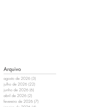
Arquivo
agosto de 2026
(3)
3 posts
julho de 2026
(22)
22 posts
junho de 2026
(6)
6 posts
abril de 2026
(2)
2 posts
fevereiro de 2026
(7)
7 posts
janeiro de 2026
(4)
4 posts