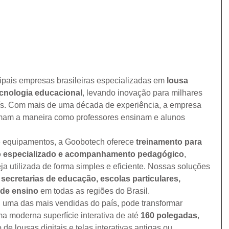
ipais empresas brasileiras especializadas em 
lousa 
tecnologia educacional
, levando inovação para milhares 
aís. Com mais de uma década de experiência, a empresa 
rmam a maneira como professores ensinam e alunos 
e equipamentos, a Goobotech oferece 
treinamento para 
co especializado e acompanhamento pedagógico
, 
ja utilizada de forma simples e eficiente. Nossas soluções 
, secretarias de educação, escolas particulares, 
 de ensino
 em todas as regiões do Brasil.
, uma das mais vendidas do país, pode transformar 
 moderna superfície interativa de até 
160 polegadas
, 
de lousas digitais e telas interativas antigas ou 