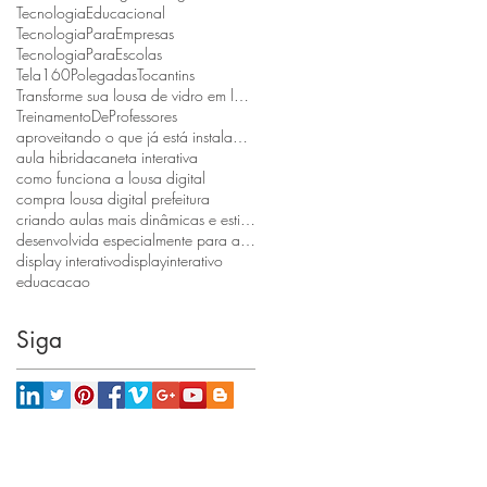
TecnologiaEducacional
TecnologiaParaEmpresas
TecnologiaParaEscolas
Tela160Polegadas
Tocantins
Transforme sua lousa de vidro em lousa digital
TreinamentoDeProfessores
aproveitando o que já está instalado e reduzindo custos.
aula hibrida
caneta interativa
como funciona a lousa digital
compra lousa digital prefeitura
criando aulas mais dinâmicas e estimulantes.
desenvolvida especialmente para atender escolas públicas
display interativo
displayinterativo
eduacacao
Siga