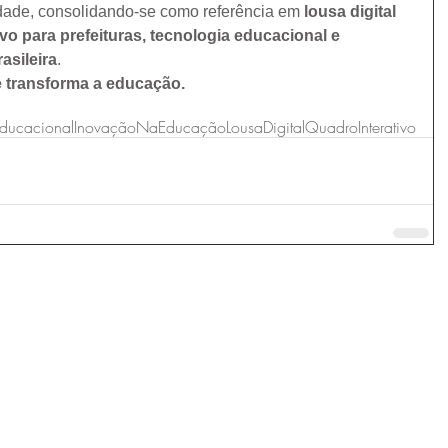
dade, consolidando-se como referência em 
lousa digital 
vo para prefeituras, tecnologia educacional e 
asileira
.
 transforma a educação. 
Educacional
InovaçãoNaEducação
LousaDigital
QuadroInterativo