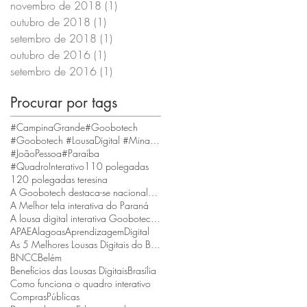
novembro de 2018
(1)
1 post
outubro de 2018
(1)
1 post
setembro de 2018
(1)
1 post
outubro de 2016
(1)
1 post
setembro de 2016
(1)
1 post
Procurar por tags
#CampinaGrande
#Goobotech
#Goobotech #LousaDigital #MinasGerais #BeloHorizonte
#JoãoPessoa
#Paraíba
#QuadroInterativo
110 polegadas
120 polegadas teresina
A Goobotech destaca-se nacionalmente como a empresa que fornece a maior tela interativa do Brasil
A Melhor tela interativa do Paraná
A lousa digital interativa Goobotech é reconhecida como a melhor do estado de Santa Catarina
APAE
Alagoas
AprendizagemDigital
As 5 Melhores Lousas Digitais do Brasil
BNCC
Belém
Benefícios das Lousas Digitais
Brasília
Como funciona o quadro interativo
ComprasPúblicas