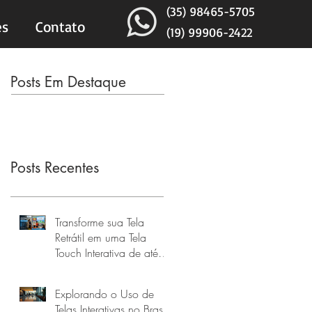
(35) 98465-5705
es
Contato
(19) 99906-2422
Posts Em Destaque
Posts Recentes
Transforme sua Tela
Retrátil em uma Tela
Touch Interativa de até
160 Polegadas
Explorando o Uso de
Telas Interativas no Brasil