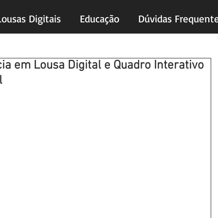
Lousas Digitais
Educação
Dúvidas Frequent
a em Lousa Digital e Quadro Interativo
l
s.