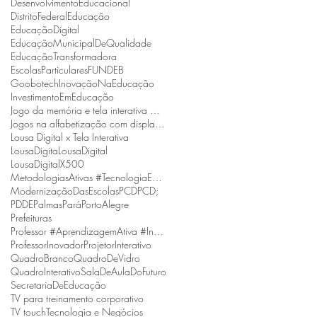
DesenvolvimentoEducacional
DistritoFederal
Educação
EducaçãoDigital
EducaçãoMunicipalDeQualidade
EducaçãoTransformadora
EscolasParticulares
FUNDEB
Goobotech
InovaçãoNaEducação
InvestimentoEmEducação
Jogo da memória e tela interativa Goobotech
Jogos na alfabetização com display interativo Goobotech
Lousa Digital x Tela Interativa
LousaDigita
LousaDigital
LousaDigitalX500
MetodologiasAtivas #TecnologiaEmSalaDeAula #BNCC
ModernizaçãoDasEscolas
PCD
PCD;
PDDE
Palmas
Pará
PortoAlegre
Prefeituras
Professor #AprendizagemAtiva #InovaçãoNaEducação
ProfessorInovador
ProjetorInterativo
QuadroBranco
QuadroDeVidro
QuadroInterativo
SalaDeAulaDoFuturo
SecretariaDeEducação
TV para treinamento corporativo
TV touch
Tecnologia e Negócios