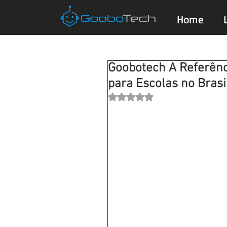
Home
Goobotech A Referênci
para Escolas no Brasi
Avaliado com NaN de 5 estrela