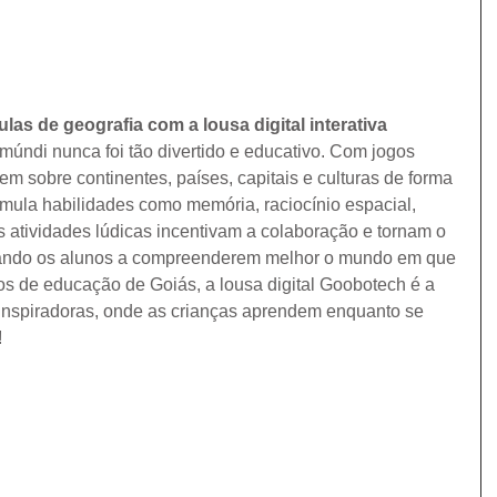
las de geografia com a lousa digital interativa 
múndi nunca foi tão divertido e educativo. Com jogos 
em sobre continentes, países, capitais e culturas de forma 
imula habilidades como memória, raciocínio espacial, 
s atividades lúdicas incentivam a colaboração e tornam o 
dando os alunos a compreenderem melhor o mundo em que 
os de educação de Goiás, a lousa digital Goobotech é a 
inspiradoras, onde as crianças aprendem enquanto se 
!
oiânia Goiás
a
cida de Goiânia
is
s Lindas de Goiás