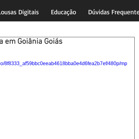
Lousas Digitais
Educação
Dúvidas Frequent
va em Goiânia Goiás
s.
video/8f8333_af59bbc0eeab4618bba0e4d6fea2b7ef/480p/mp