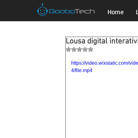
Home
Lousa digital interati
Avaliado com NaN de 5 estrela
https://video.wixstatic.com/
4/file.mp4