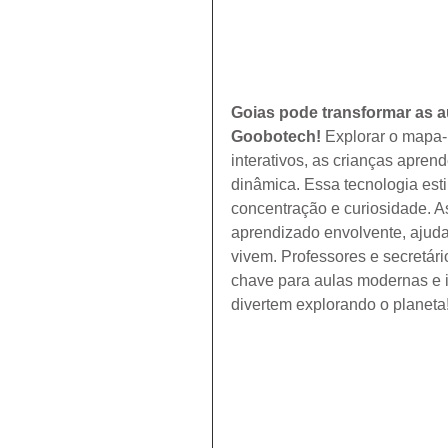
Goias pode transformar as au
Goobotech!
 Explorar o mapa-
interativos, as crianças aprend
dinâmica. Essa tecnologia est
concentração e curiosidade. A
aprendizado envolvente, aju
vivem. Professores e secretári
chave para aulas modernas e 
divertem explorando o planeta
 Lousa digital interativa em G
lousa digital interativa  Goiâni
lousa digital interativa  Apare
lousa digital interativa  Anápol
lousa digital interativa  Água