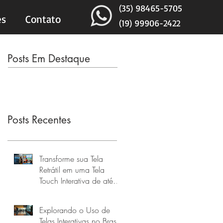
(35) 98465-5705
es
Contato
(19) 99906-2422
Posts Em Destaque
Posts Recentes
Transforme sua Tela
Retrátil em uma Tela
Touch Interativa de até
160 Polegadas
Explorando o Uso de
Telas Interativas no Brasil