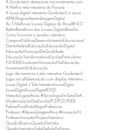
A Goobotech destaca-se nacionalmente como a empresa que fornece a maior tela interativa do Brasil
A Melhor tela interativa do Paraná
A lousa digital interativa Goobotech é reconhecida como a melhor do estado de Santa Catarina
APAE
Alagoas
AprendizagemDigital
As 5 Melhores Lousas Digitais do Brasil
BNCC
Belém
Benefícios das Lousas Digitais
Brasília
Como funciona o quadro interativo
ComprasPúblicas
DesenvolvimentoEducacional
DistritoFederal
Educação
EducaçãoDigital
EducaçãoMunicipalDeQualidade
EducaçãoTransformadora
EscolasParticulares
FUNDEB
Goobotech
InovaçãoNaEducação
InvestimentoEmEducação
Jogo da memória e tela interativa Goobotech
Jogos na alfabetização com display interativo Goobotech
Lousa Digital x Tela Interativa
LousaDigita
LousaDigital
LousaDigitalX500
MetodologiasAtivas #TecnologiaEmSalaDeAula #BNCC
ModernizaçãoDasEscolas
PCD
PCD;
PDDE
Palmas
Pará
PortoAlegre
Prefeituras
Professor #AprendizagemAtiva #InovaçãoNaEducação
ProfessorInovador
ProjetorInterativo
QuadroBranco
QuadroDeVidro
QuadroInterativo
SalaDeAulaDoFuturo