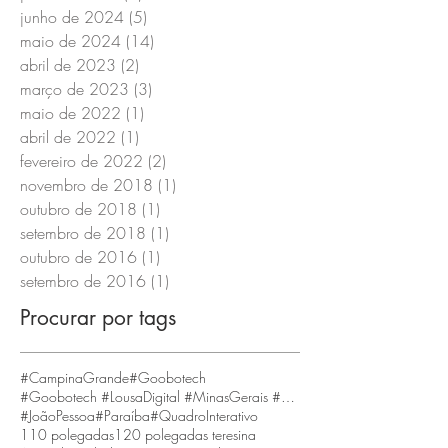
junho de 2024
(5)
5 posts
maio de 2024
(14)
14 posts
abril de 2023
(2)
2 posts
março de 2023
(3)
3 posts
maio de 2022
(1)
1 post
abril de 2022
(1)
1 post
fevereiro de 2022
(2)
2 posts
novembro de 2018
(1)
1 post
outubro de 2018
(1)
1 post
setembro de 2018
(1)
1 post
outubro de 2016
(1)
1 post
setembro de 2016
(1)
1 post
Procurar por tags
#CampinaGrande
#Goobotech
#Goobotech #LousaDigital #MinasGerais #BeloHorizonte
#JoãoPessoa
#Paraíba
#QuadroInterativo
110 polegadas
120 polegadas teresina