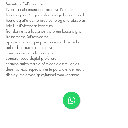
SecretariaDeEducação
TV para treinamento corporativo
TV touch
Tecnologia e Negócios
TecnologiaEducacional
TecnologiaParaEmpresas
TecnologiaParaEscolas
Tela160Polegadas
Tocantins
Transforme sua lousa de vidro em lousa digital
TreinamentoDeProfessores
aproveitando o que já está instalado e reduzindo custos.
aula hibrida
caneta interativa
como funciona a lousa digital
compra lousa digital prefeitura
criando aulas mais dinâmicas e estimulantes.
desenvolvida especialmente para atender escolas públicas
display interativo
displayinterativo
eduacacao