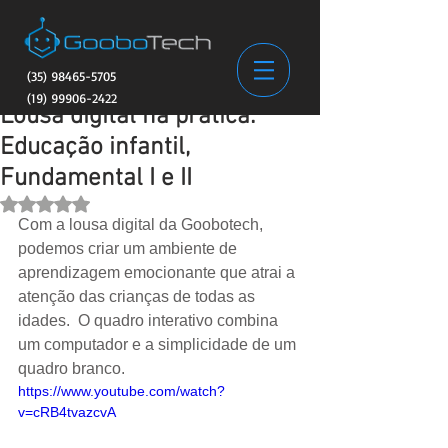
(35) 98465-5705
(19) 99906-2422
Lousa digital na prática.
Educação infantil,
Fundamental I e II
Avaliado com NaN de 5 estrelas.
Com a lousa digital da Goobotech, 
podemos criar um ambiente de 
aprendizagem emocionante que atrai a 
atenção das crianças de todas as 
idades.  O quadro interativo combina 
um computador e a simplicidade de um 
quadro branco. 
https://www.youtube.com/watch?
v=cRB4tvazcvA