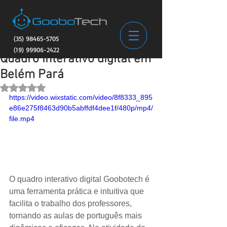
(35) 98465-5705
(19) 99906-2422
Quadro interativo digital em
Belém Pará
Avaliado com NaN de 5 estrelas.
https://video.wixstatic.com/video/8f8333_895
e86e275f8463d90b5abffdf4dee1f/480p/mp4/
file.mp4
O quadro interativo digital Goobotech é 
uma ferramenta prática e intuitiva que 
facilita o trabalho dos professores, 
tornando as aulas de português mais 