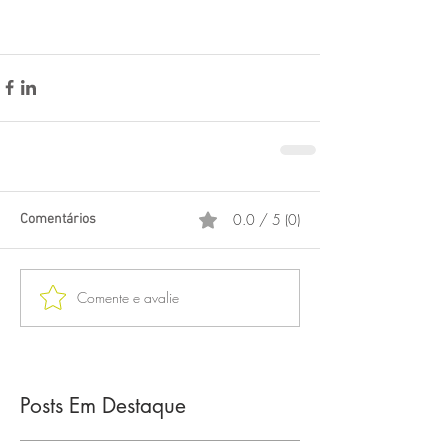
lousa interativa digital  Bannach
0.0 / 5 (0)
Comentários
Comente e avalie
Posts Em Destaque