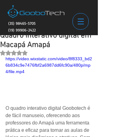
(35) 98465-5705
(19) 99906-2422
Quadro interativo digital em
Macapá Amapá
Avaliado com NaN de 5 estrelas.
https://video.wixstatic.com/video/8f8333_bd2
6b834c9e7476fbf2a6987dd6fc90a/480p/mp
4/file.mp4
O quadro interativo digital Goobotech é 
de fácil manuseio, oferecendo aos 
professores do Amapá uma ferramenta 
prática e eficaz para tornar as aulas de 