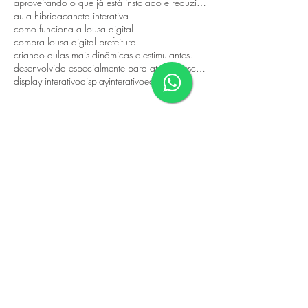
aproveitando o que já está instalado e reduzindo custos.
aula hibrida
caneta interativa
como funciona a lousa digital
compra lousa digital prefeitura
criando aulas mais dinâmicas e estimulantes.
desenvolvida especialmente para atender escolas públicas
display interativo
displayinterativo
eduacacao
Contato