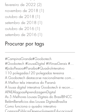
fevereiro de 2022
(2)
2 posts
novembro de 2018
(1)
1 post
outubro de 2018
(1)
1 post
setembro de 2018
(1)
1 post
outubro de 2016
(1)
1 post
setembro de 2016
(1)
1 post
Procurar por tags
#CampinaGrande
#Goobotech
#Goobotech #LousaDigital #MinasGerais #BeloHorizonte
#JoãoPessoa
#Paraíba
#QuadroInterativo
110 polegadas
120 polegadas teresina
A Goobotech destaca-se nacionalmente como a empresa que fornece a maior tela interativa do Brasil
A Melhor tela interativa do Paraná
A lousa digital interativa Goobotech é reconhecida como a melhor do estado de Santa Catarina
APAE
Alagoas
AprendizagemDigital
As 5 Melhores Lousas Digitais do Brasil
BNCC
Belém
Benefícios das Lousas Digitais
Brasília
Como funciona o quadro interativo
ComprasPúblicas
DesenvolvimentoEducacional