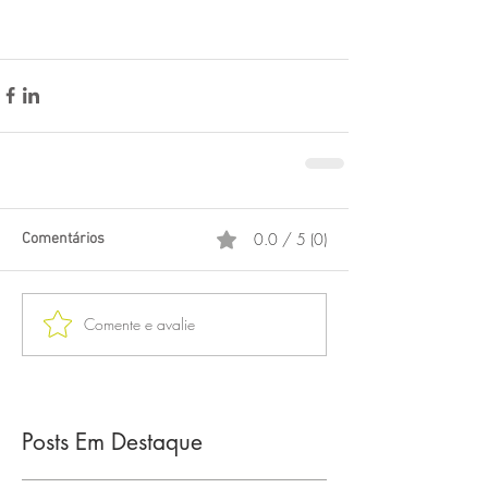
Quadro interativo digital  Pracuúba
0.0 / 5 (0)
Comentários
Comente e avalie
Posts Em Destaque