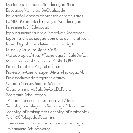
DistritoFederal
Educação
EducaçãoDigital
EducaçãoMunicipalDeQualidade
EducaçãoTransformadora
EscolasParticulares
FUNDEB
Goobotech
InovaçãoNaEducação
InvestimentoEmEducação
Jogo da memória e tela interativa Goobotech
Jogos na alfabetização com display interativo Goobotech
Lousa Digital x Tela Interativa
LousaDigita
LousaDigital
LousaDigitalX500
MetodologiasAtivas #TecnologiaEmSalaDeAula #BNCC
ModernizaçãoDasEscolas
PCD
PCD;
PDDE
Palmas
Pará
PortoAlegre
Prefeituras
Professor #AprendizagemAtiva #InovaçãoNaEducação
ProfessorInovador
ProjetorInterativo
QuadroBranco
QuadroDeVidro
QuadroInterativo
SalaDeAulaDoFuturo
SecretariaDeEducação
TV para treinamento corporativo
TV touch
Tecnologia e Negócios
TecnologiaEducacional
TecnologiaParaEmpresas
TecnologiaParaEscolas
Tela160Polegadas
Tocantins
Transforme sua lousa de vidro em lousa digital
TreinamentoDeProfessores