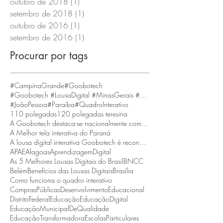
outubro de 2018
(1)
1 post
setembro de 2018
(1)
1 post
outubro de 2016
(1)
1 post
setembro de 2016
(1)
1 post
Procurar por tags
#CampinaGrande
#Goobotech
#Goobotech #LousaDigital #MinasGerais #BeloHorizonte
#JoãoPessoa
#Paraíba
#QuadroInterativo
110 polegadas
120 polegadas teresina
A Goobotech destaca-se nacionalmente como a empresa que fornece a maior tela interativa do Brasil
A Melhor tela interativa do Paraná
A lousa digital interativa Goobotech é reconhecida como a melhor do estado de Santa Catarina
APAE
Alagoas
AprendizagemDigital
As 5 Melhores Lousas Digitais do Brasil
BNCC
Belém
Benefícios das Lousas Digitais
Brasília
Como funciona o quadro interativo
ComprasPúblicas
DesenvolvimentoEducacional
DistritoFederal
Educação
EducaçãoDigital
EducaçãoMunicipalDeQualidade
EducaçãoTransformadora
EscolasParticulares