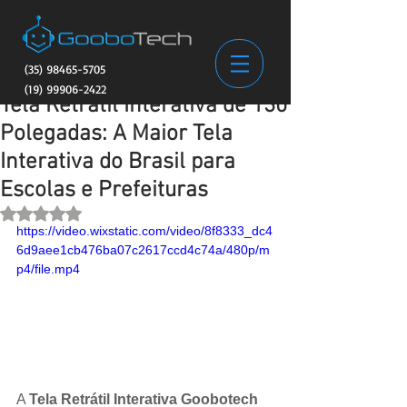
(35) 98465-5705
(19) 99906-2422
Tela Retrátil Interativa de 130
Polegadas: A Maior Tela
Interativa do Brasil para
Escolas e Prefeituras
Avaliado com NaN de 5 estrelas.
https://video.wixstatic.com/video/8f8333_dc4
6d9aee1cb476ba07c2617ccd4c74a/480p/m
p4/file.mp4
A 
Tela Retrátil Interativa Goobotech 