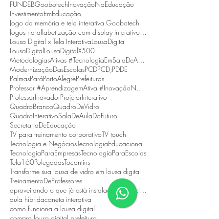
FUNDEB
Goobotech
InovaçãoNaEducação
InvestimentoEmEducação
Jogo da memória e tela interativa Goobotech
Jogos na alfabetização com display interativo Goobotech
Lousa Digital x Tela Interativa
LousaDigita
LousaDigital
LousaDigitalX500
MetodologiasAtivas #TecnologiaEmSalaDeAula #BNCC
ModernizaçãoDasEscolas
PCD
PCD;
PDDE
Palmas
Pará
PortoAlegre
Prefeituras
Professor #AprendizagemAtiva #InovaçãoNaEducação
ProfessorInovador
ProjetorInterativo
QuadroBranco
QuadroDeVidro
QuadroInterativo
SalaDeAulaDoFuturo
SecretariaDeEducação
TV para treinamento corporativo
TV touch
Tecnologia e Negócios
TecnologiaEducacional
TecnologiaParaEmpresas
TecnologiaParaEscolas
Tela160Polegadas
Tocantins
Transforme sua lousa de vidro em lousa digital
TreinamentoDeProfessores
aproveitando o que já está instalado e reduzindo custos.
aula hibrida
caneta interativa
como funciona a lousa digital
compra lousa digital prefeitura