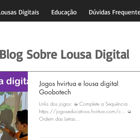
Lousas Digitais
Educação
Dúvidas Frequent
Blog Sobre Lousa Digital
Jogos hvirtua e lousa digital
Goobotech
Links dos jogos: ➭ Complete a Sequência
https://jogoseducativos.hvirtua.com/c... ➭
Ordem das Letras
https://jogoseducativos.hvirtua.com/o...