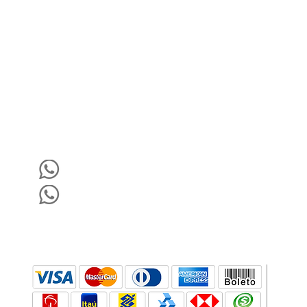
Vantagens Das Nossas Lousas
Escolha a Goobotech
Conheça a GooboTech
Dúvidas Frequentes
Blog
(35) 98465-5705
(19) 99906-2422
Formas de Pagamento