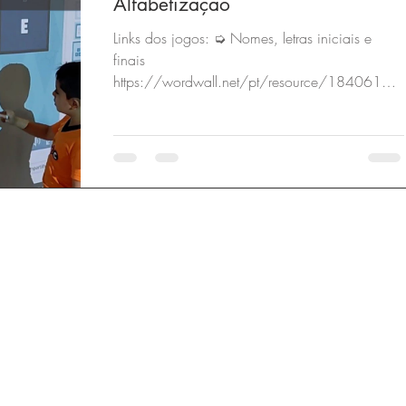
Alfabetização
Links dos jogos: ➭ Nomes, letras iniciais e
finais
https://wordwall.net/pt/resource/18406186
/animais-dom%C3%A9sticos-e-selvagens-
nomes-le...
Tire suas dúvidas