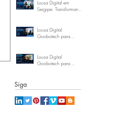
Lousa Digital em
Sergipe: Transformando
a Educação com a
Goobotech
Lousa Digital
Goobotech para
Escolas e Prefeituras do
Pará
Lousa Digital
Goobotech para
Escolas e Prefeituras de
Alagoas
Siga
Onde estamos