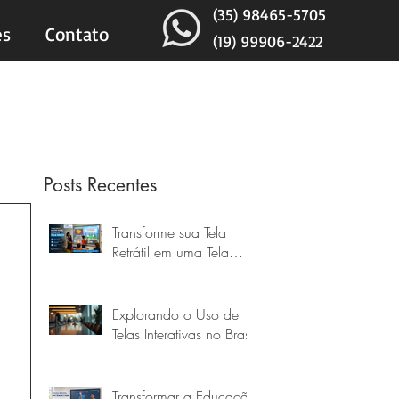
(35) 98465-5705
es
Contato
(19) 99906-2422
Posts Recentes
Transforme sua Tela
Retrátil em uma Tela
Touch Interativa de até
160 Polegadas
Explorando o Uso de
Telas Interativas no Brasil
Transformar a Educação