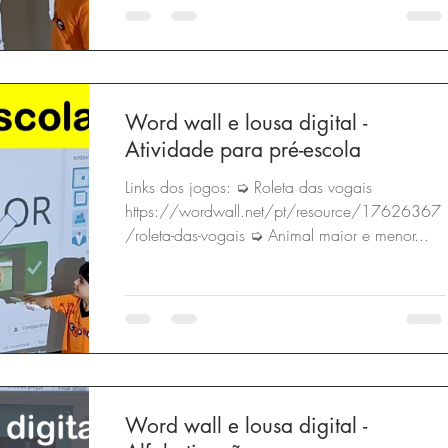
Word wall e lousa digital -
Atividade para pré-escola
Links dos jogos: ➭ Roleta das vogais
https://wordwall.net/pt/resource/17626367
/roleta-das-vogais ➭ Animal maior e menor...
Word wall e lousa digital -