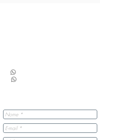
Contato
Vantagens Das Nossas Lousas
Escolha a Goobotech
Conheça a GooboTech
Dúvidas Frequentes
Blog
(35) 98465-5705
(19) 99906-2422
Tire suas dúvidas