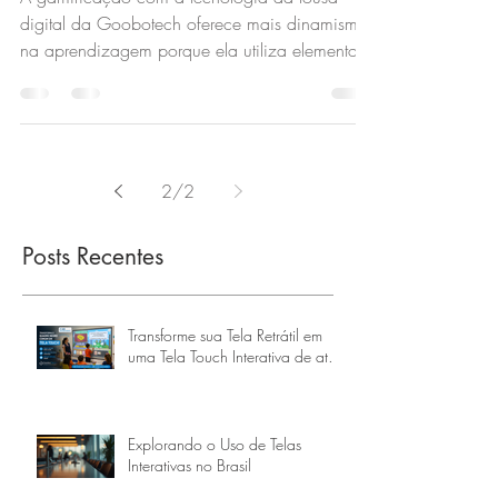
Dinamismo na aprendizagem -
lousa digital da Goobotech
A gamificação com a tecnologia da lousa
digital da Goobotech oferece mais dinamismo
na aprendizagem porque ela utiliza elementos
dos jogos p
2
/
2
Posts Recentes
Transforme sua Tela Retrátil em
uma Tela Touch Interativa de até
160 Polegadas