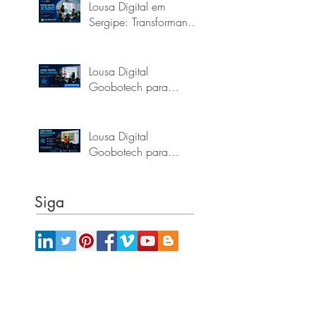
Lousa Digital em
Sergipe: Transformando
a Educação com a
Goobotech
Lousa Digital
Goobotech para
Escolas e Prefeituras do
Pará
Lousa Digital
Goobotech para
Escolas e Prefeituras de
Alagoas
Siga
Onde estamos