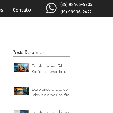
(35) 98465-5705
es
Contato
(19) 99906-2422
Posts Recentes
Transforme sua Tela
Retrátil em uma Tela
Touch Interativa de até
160 Polegadas
Explorando o Uso de
Telas Interativas no Brasil
Transformar a Educação