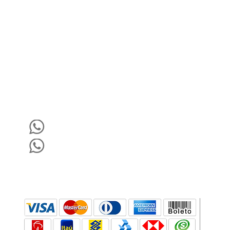
Vantagens Das Nossas Lousas
Escolha a Goobotech
Conheça a GooboTech
Dúvidas Frequentes
Blog
(35) 98465-5705
(19) 99906-2422
Formas de Pagamento