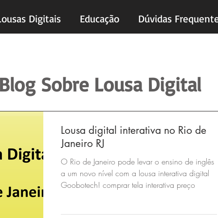
Lousas Digitais
Educação
Dúvidas Frequent
Blog Sobre Lousa Digital
Lousa digital interativa no Rio de
Janeiro RJ
O Rio de Janeiro pode levar o ensino de inglês
a um novo nível com a lousa interativa digital
Goobotech! comprar tela interativa preço