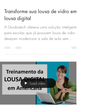
Transforme sua lousa de vidro em
lousa digital
A Goobotech oferece uma solução inteligente
para escolas que já possuem lousa de vidro e
desejam modernizar a sala de aula sem
substituir a estrutura existente. Com a Lousa
Digital Portátil X500, é possível transformar a
lousa de vidro em uma lousa digital interativa,
aproveitando o que já está instalado e
reduzindo custos.
Load video