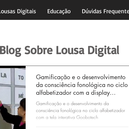
Lousas Digitais
Educação
Dúvidas Frequent
Blog Sobre Lousa Digital
Gamificação e o desenvolvimento
da consciência fonológica no ciclo
alfabetizador com a display
interativo Goobotech
Gamificação e o desenvolvimento da
consciência fonológica no ciclo alfabetizador
com a tela interativa Goobotech