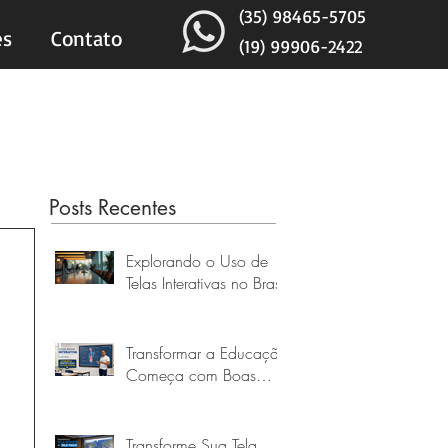
(35) 98465-5705
es
Contato
(19) 99906-2422
Posts Recentes
Explorando o Uso de
Telas Interativas no Brasil
Transformar a Educação
Começa com Boas
Escolhas
Transforme Sua Tela