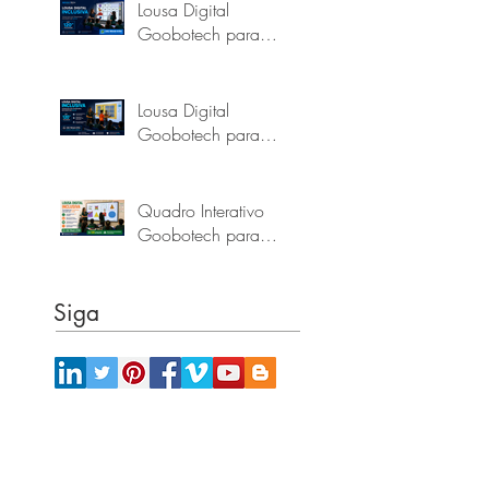
Lousa Digital
Goobotech para
Escolas e Prefeituras do
Pará
Lousa Digital
Goobotech para
Escolas e Prefeituras de
Alagoas
Quadro Interativo
Goobotech para
Escolas e Prefeituras do
Tocantins
Siga
Onde estamos