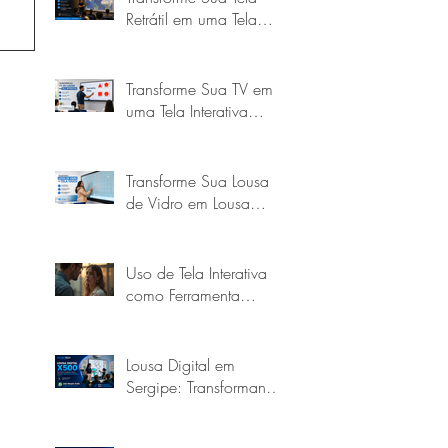
Retrátil em uma Tela
Touch Interativa com a
Goobotech
Transforme Sua TV em
uma Tela Interativa
Touch com a
Goobotech
Transforme Sua Lousa
de Vidro em Lousa
Digital Touch
Uso de Tela Interativa
como Ferramenta
Educacional
Lousa Digital em
Sergipe: Transformando
a Educação com a
Goobotech