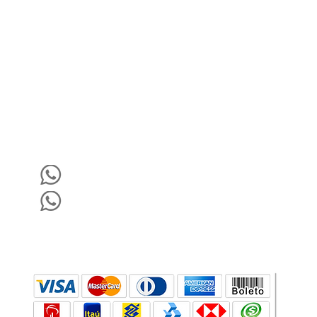
Vantagens Das Nossas Lousas
Escolha a Goobotech
Conheça a GooboTech
Dúvidas Frequentes
Blog
(35) 98465-5705
(19) 99906-2422
Formas de Pagamento