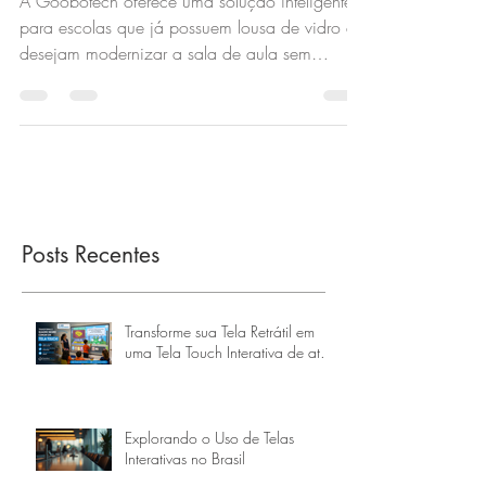
A Goobotech oferece uma solução inteligente
para escolas que já possuem lousa de vidro e
desejam modernizar a sala de aula sem
substituir a estrutura existente. Com a Lousa
Digital Portátil X500, é possível transformar a
lousa de vidro em uma lousa digital interativa,
aproveitando o que já está instalado e
reduzindo custos.
Posts Recentes
Transforme sua Tela Retrátil em
uma Tela Touch Interativa de até
160 Polegadas
Explorando o Uso de Telas