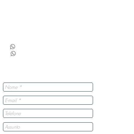
Vantagens Das Nossas Lousas
Escolha a Goobotech
Conheça a GooboTech
Dúvidas Frequentes
Blog
(35) 98465-5705
(19) 99906-2422
Tire suas dúvidas