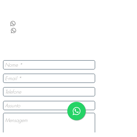
Dúvidas Frequentes
Blog
(35) 98465-5705
(19) 99906-2422
Tire suas dúvidas