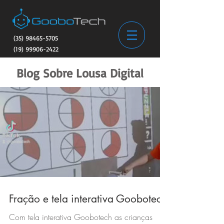
(35) 98465-5705
(19) 99906-2422
Blog Sobre Lousa Digital
Fração e tela interativa Goobotech
Com tela interativa Goobotech as crianças