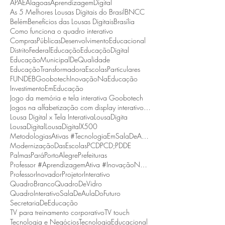
APAE
Alagoas
AprendizagemDigital
As 5 Melhores Lousas Digitais do Brasil
BNCC
Belém
Benefícios das Lousas Digitais
Brasília
Como funciona o quadro interativo
ComprasPúblicas
DesenvolvimentoEducacional
DistritoFederal
Educação
EducaçãoDigital
EducaçãoMunicipalDeQualidade
EducaçãoTransformadora
EscolasParticulares
FUNDEB
Goobotech
InovaçãoNaEducação
InvestimentoEmEducação
Jogo da memória e tela interativa Goobotech
Jogos na alfabetização com display interativo Goobotech
Lousa Digital x Tela Interativa
LousaDigita
LousaDigital
LousaDigitalX500
MetodologiasAtivas #TecnologiaEmSalaDeAula #BNCC
ModernizaçãoDasEscolas
PCD
PCD;
PDDE
Palmas
Pará
PortoAlegre
Prefeituras
Professor #AprendizagemAtiva #InovaçãoNaEducação
ProfessorInovador
ProjetorInterativo
QuadroBranco
QuadroDeVidro
QuadroInterativo
SalaDeAulaDoFuturo
SecretariaDeEducação
TV para treinamento corporativo
TV touch
Tecnologia e Negócios
TecnologiaEducacional