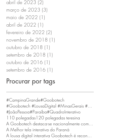
abril de 2023
(2)
2 posts
março de 2023
(3)
3 posts
maio de 2022
(1)
1 post
abril de 2022
(1)
1 post
fevereiro de 2022
(2)
2 posts
novembro de 2018
(1)
1 post
outubro de 2018
(1)
1 post
setembro de 2018
(1)
1 post
outubro de 2016
(1)
1 post
setembro de 2016
(1)
1 post
Procurar por tags
#CampinaGrande
#Goobotech
#Goobotech #LousaDigital #MinasGerais #BeloHorizonte
#JoãoPessoa
#Paraíba
#QuadroInterativo
110 polegadas
120 polegadas teresina
A Goobotech destaca-se nacionalmente como a empresa que fornece a maior tela interativa do Brasil
A Melhor tela interativa do Paraná
A lousa digital interativa Goobotech é reconhecida como a melhor do estado de Santa Catarina