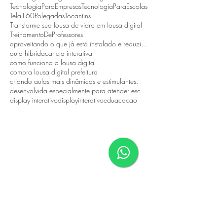
TecnologiaParaEmpresas
TecnologiaParaEscolas
Tela160Polegadas
Tocantins
Transforme sua lousa de vidro em lousa digital
TreinamentoDeProfessores
aproveitando o que já está instalado e reduzindo custos.
aula hibrida
caneta interativa
como funciona a lousa digital
compra lousa digital prefeitura
criando aulas mais dinâmicas e estimulantes.
desenvolvida especialmente para atender escolas públicas
display interativo
displayinterativo
eduacacao