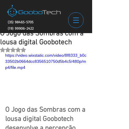
(35) 98465-5705
(19) 99906-2422
O Jogo das Sombras com a
lousa digital Goobotech
Avaliado com NaN de 5 estrelas.
https://video.wixstatic.com/video/8f8333_b0c
33502b0664dcc8356510750d5b4c5/480p/m
p4/file.mp4
O Jogo das Sombras com a 
lousa digital Goobotech 
desenvolve a percepção 