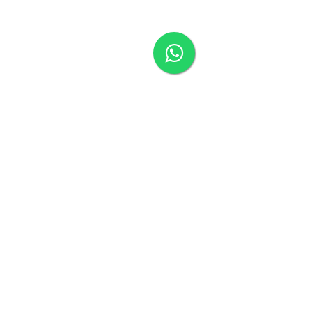
Contato
Vantagens Das Nossas Lousas
Escolha a Goobotech
Conheça a GooboTech
Dúvidas Frequentes
Blog
(35) 98465-5705
(19) 99906-2422
Tire suas dúvidas