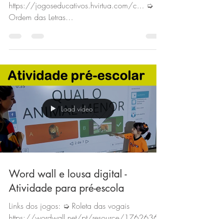
https://jogoseducativos.hvirtua.com/c... ➭
Ordem das Letras
https://jogoseducativos.hvirtua.com/o...
Load video
Word wall e lousa digital -
Atividade para pré-escola
Links dos jogos: ➭ Roleta das vogais
https://wordwall.net/pt/resource/17626367