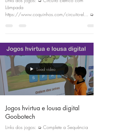
Links dos jogos: ➭ Circuito Elétrico com
Lâmpada
https://www.coquinhos.com/circuito-el... ➭
Quebra-Cabeça
https://jogoseducativos.hvirtu...
Load video
Jogos hvirtua e lousa digital
Goobotech
Links dos jogos: ➭ Complete a Sequência