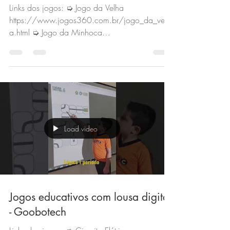
Links dos jogos: ➭ Jogo da Velha
https://www.jogos360.com.br/jogo_da_velh
a.html ➭ Jogo da Minhoca
https://www.jogos360.com.br/worm_hunt.h..
.
Load video
Jogos educativos com lousa digital
- Goobotech