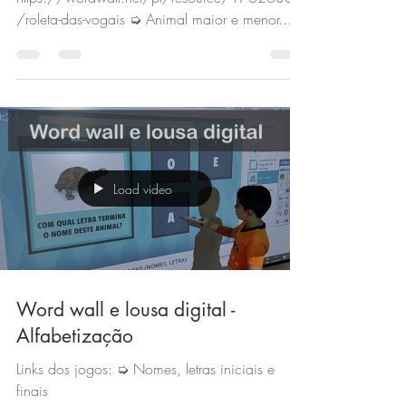
/roleta-das-vogais ➭ Animal maior e menor...
Load video
Word wall e lousa digital -
Alfabetização
Links dos jogos: ➭ Nomes, letras iniciais e
finais