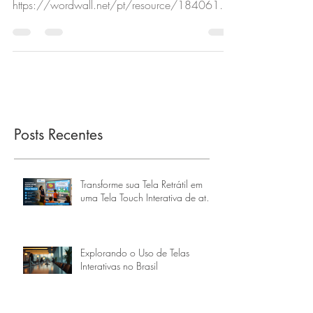
https://wordwall.net/pt/resource/18406186
/animais-dom%C3%A9sticos-e-selvagens-
nomes-le...
Posts Recentes
Transforme sua Tela Retrátil em
uma Tela Touch Interativa de até
160 Polegadas
Explorando o Uso de Telas
Interativas no Brasil