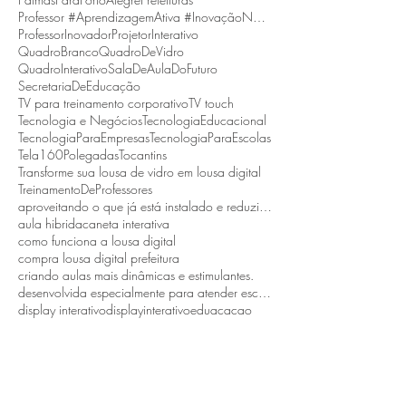
Professor #AprendizagemAtiva #InovaçãoNaEducação
ProfessorInovador
ProjetorInterativo
QuadroBranco
QuadroDeVidro
QuadroInterativo
SalaDeAulaDoFuturo
SecretariaDeEducação
TV para treinamento corporativo
TV touch
Tecnologia e Negócios
TecnologiaEducacional
TecnologiaParaEmpresas
TecnologiaParaEscolas
Tela160Polegadas
Tocantins
Transforme sua lousa de vidro em lousa digital
TreinamentoDeProfessores
aproveitando o que já está instalado e reduzindo custos.
aula hibrida
caneta interativa
como funciona a lousa digital
compra lousa digital prefeitura
criando aulas mais dinâmicas e estimulantes.
desenvolvida especialmente para atender escolas públicas
display interativo
displayinterativo
eduacacao