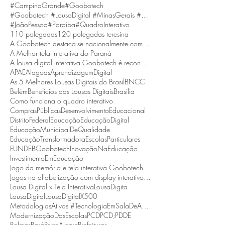
#CampinaGrande
#Goobotech
#Goobotech #LousaDigital #MinasGerais #BeloHorizonte
#JoãoPessoa
#Paraíba
#QuadroInterativo
110 polegadas
120 polegadas teresina
A Goobotech destaca-se nacionalmente como a empresa que fornece a maior tela interativa do Brasil
A Melhor tela interativa do Paraná
A lousa digital interativa Goobotech é reconhecida como a melhor do estado de Santa Catarina
APAE
Alagoas
AprendizagemDigital
As 5 Melhores Lousas Digitais do Brasil
BNCC
Belém
Benefícios das Lousas Digitais
Brasília
Como funciona o quadro interativo
ComprasPúblicas
DesenvolvimentoEducacional
DistritoFederal
Educação
EducaçãoDigital
EducaçãoMunicipalDeQualidade
EducaçãoTransformadora
EscolasParticulares
FUNDEB
Goobotech
InovaçãoNaEducação
InvestimentoEmEducação
Jogo da memória e tela interativa Goobotech
Jogos na alfabetização com display interativo Goobotech
Lousa Digital x Tela Interativa
LousaDigita
LousaDigital
LousaDigitalX500
MetodologiasAtivas #TecnologiaEmSalaDeAula #BNCC
ModernizaçãoDasEscolas
PCD
PCD;
PDDE
Palmas
Pará
PortoAlegre
Prefeituras