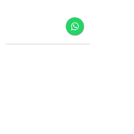
Contato
Vantagens Das Nossas Lousas
Escolha a Goobotech
Conheça a GooboTech
Dúvidas Frequentes
Blog
(35) 98465-5705
(19) 99906-2422