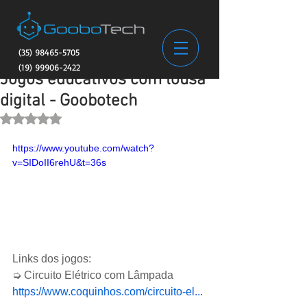
(35) 98465-5705
(19) 99906-2422
Jogos educativos com lousa
digital - Goobotech
Avaliado com NaN de 5 estrelas.
https://www.youtube.com/watch?
v=SIDoII6rehU&t=36s
Links dos jogos: 
➭ Circuito Elétrico com Lâmpada 
https://www.coquinhos.com/circuito-el...