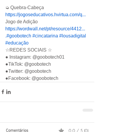
➭ Quebra-Cabeça  
https://jogoseducativos.hvirtua.com/q...
Jogo de Adição 
https://wordwall.net/pt/resource/4412...
.
#goobotech
#cincatarina
#lousadigital
#educação
☆REDES SOCIAIS ☆  
● Instagram: @goobotech01  
●TikTok: @goobotech  
●Twitter: @goobotech  
●Facebook: @goobotech
0.0 / 5 (0)
Comentários