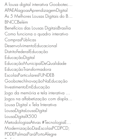
A lousa digital interativa Goobotech é reconhecida como a melhor do estado de Santa Catarina
APAE
Alagoas
AprendizagemDigital
As 5 Melhores Lousas Digitais do Brasil
BNCC
Belém
Benefícios das Lousas Digitais
Brasília
Como funciona o quadro interativo
ComprasPúblicas
DesenvolvimentoEducacional
DistritoFederal
Educação
EducaçãoDigital
EducaçãoMunicipalDeQualidade
EducaçãoTransformadora
EscolasParticulares
FUNDEB
Goobotech
InovaçãoNaEducação
InvestimentoEmEducação
Jogo da memória e tela interativa Goobotech
Jogos na alfabetização com display interativo Goobotech
Lousa Digital x Tela Interativa
LousaDigita
LousaDigital
LousaDigitalX500
MetodologiasAtivas #TecnologiaEmSalaDeAula #BNCC
ModernizaçãoDasEscolas
PCD
PCD;
PDDE
Palmas
Pará
PortoAlegre