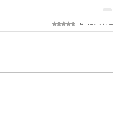
Avaliado com 0 de 5 estrelas.
Ainda sem avaliações