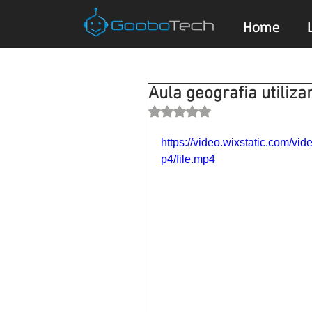
Home
Aula geografia utiliz
Avaliado com NaN de 5 estrela
https://video.wixstatic.com
p4/file.mp4