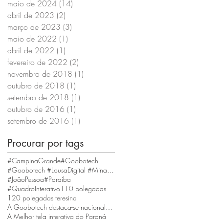
maio de 2024
(14)
14 posts
abril de 2023
(2)
2 posts
março de 2023
(3)
3 posts
maio de 2022
(1)
1 post
abril de 2022
(1)
1 post
fevereiro de 2022
(2)
2 posts
novembro de 2018
(1)
1 post
outubro de 2018
(1)
1 post
setembro de 2018
(1)
1 post
outubro de 2016
(1)
1 post
setembro de 2016
(1)
1 post
Procurar por tags
#CampinaGrande
#Goobotech
#Goobotech #LousaDigital #MinasGerais #BeloHorizonte
#JoãoPessoa
#Paraíba
#QuadroInterativo
110 polegadas
120 polegadas teresina
A Goobotech destaca-se nacionalmente como a empresa que fornece a maior tela interativa do Brasil
A Melhor tela interativa do Paraná