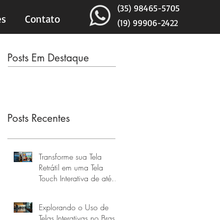
(35) 98465-5705
es
Contato
(19) 99906-2422
Posts Em Destaque
Posts Recentes
Transforme sua Tela
Retrátil em uma Tela
Touch Interativa de até
160 Polegadas
Explorando o Uso de
Telas Interativas no Brasil