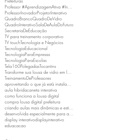
Prefeituras
Professor #AprendizagemAtiva #InovaçãoNaEducação
ProfessorInovador
ProjetorInterativo
QuadroBranco
QuadroDeVidro
QuadroInterativo
SalaDeAulaDoFuturo
SecretariaDeEducação
TV para treinamento corporativo
TV touch
Tecnologia e Negócios
TecnologiaEducacional
TecnologiaParaEmpresas
TecnologiaParaEscolas
Tela160Polegadas
Tocantins
Transforme sua lousa de vidro em lousa digital
TreinamentoDeProfessores
aproveitando o que já está instalado e reduzindo custos.
aula hibrida
caneta interativa
como funciona a lousa digital
compra lousa digital prefeitura
criando aulas mais dinâmicas e estimulantes.
desenvolvida especialmente para atender escolas públicas
display interativo
displayinterativo
eduacacao