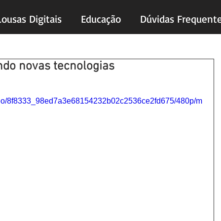
Lousas Digitais
Educação
Dúvidas Frequent
ando novas tecnologias
s.
/video/8f8333_98ed7a3e68154232b02c2536ce2fd675/480p/m