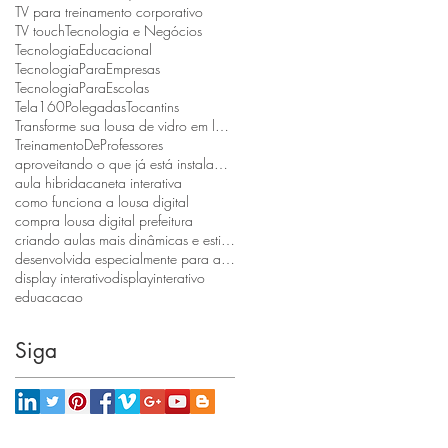
TV para treinamento corporativo
TV touch
Tecnologia e Negócios
TecnologiaEducacional
TecnologiaParaEmpresas
TecnologiaParaEscolas
Tela160Polegadas
Tocantins
Transforme sua lousa de vidro em lousa digital
TreinamentoDeProfessores
aproveitando o que já está instalado e reduzindo custos.
aula hibrida
caneta interativa
como funciona a lousa digital
compra lousa digital prefeitura
criando aulas mais dinâmicas e estimulantes.
desenvolvida especialmente para atender escolas públicas
display interativo
displayinterativo
eduacacao
Siga