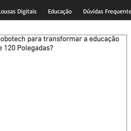
Lousas Digitais
Educação
Dúvidas Frequent
oobotech para transformar a educação
de 120 Polegadas?
s.