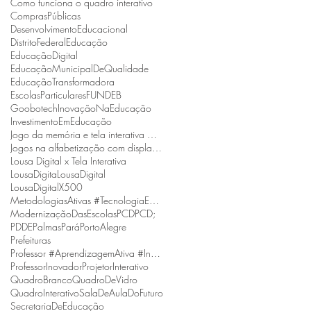
Como funciona o quadro interativo
ComprasPúblicas
DesenvolvimentoEducacional
DistritoFederal
Educação
EducaçãoDigital
EducaçãoMunicipalDeQualidade
EducaçãoTransformadora
EscolasParticulares
FUNDEB
Goobotech
InovaçãoNaEducação
InvestimentoEmEducação
Jogo da memória e tela interativa Goobotech
Jogos na alfabetização com display interativo Goobotech
Lousa Digital x Tela Interativa
LousaDigita
LousaDigital
LousaDigitalX500
MetodologiasAtivas #TecnologiaEmSalaDeAula #BNCC
ModernizaçãoDasEscolas
PCD
PCD;
PDDE
Palmas
Pará
PortoAlegre
Prefeituras
Professor #AprendizagemAtiva #InovaçãoNaEducação
ProfessorInovador
ProjetorInterativo
QuadroBranco
QuadroDeVidro
QuadroInterativo
SalaDeAulaDoFuturo
SecretariaDeEducação