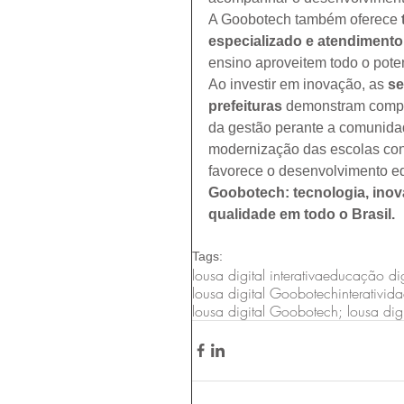
A Goobotech também oferece 
especializado e atendimento
ensino aproveitem todo o poten
Ao investir em inovação, as 
se
prefeituras
 demonstram compr
da gestão perante a comunidad
modernização das escolas cont
favorece o desenvolvimento ed
Goobotech: tecnologia, in
qualidade em todo o Brasil.
Tags:
lousa digital interativa
educação dig
lousa digital Goobotech
interativid
lousa digital Goobotech; lousa digi