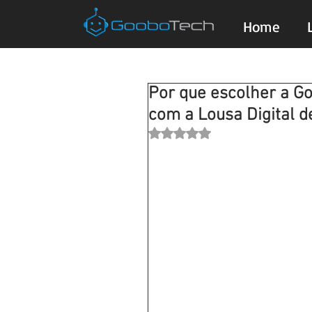
Home
Por que escolher a G
com a Lousa Digital 
Avaliado com NaN de 5 estrela