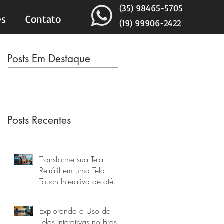
(35) 98465-5705
es
Contato
(19) 99906-2422
Posts Em Destaque
Posts Recentes
Transforme sua Tela
Retrátil em uma Tela
Touch Interativa de até
160 Polegadas
Explorando o Uso de
Telas Interativas no Brasil