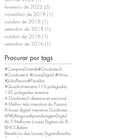
fevereiro de 2022
(2)
2 posts
novembro de 2018
(1)
1 post
outubro de 2018
(1)
1 post
setembro de 2018
(1)
1 post
outubro de 2016
(1)
1 post
setembro de 2016
(1)
1 post
Procurar por tags
#CampinaGrande
#Goobotech
#Goobotech #LousaDigital #MinasGerais #BeloHorizonte
#JoãoPessoa
#Paraíba
#QuadroInterativo
110 polegadas
120 polegadas teresina
A Goobotech destaca-se nacionalmente como a empresa que fornece a maior tela interativa do Brasil
A Melhor tela interativa do Paraná
A lousa digital interativa Goobotech é reconhecida como a melhor do estado de Santa Catarina
APAE
Alagoas
AprendizagemDigital
As 5 Melhores Lousas Digitais do Brasil
BNCC
Belém
Benefícios das Lousas Digitais
Brasília