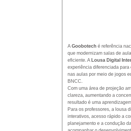
A 
Goobotech
 é referência na
que modernizam salas de aula 
eficiente. A 
Lousa Digital Int
experiência diferenciada para 
nas aulas por meio de jogos ed
BNCC.
Com uma área de projeção amp
clareza, aumentando a concent
resultado é uma aprendizagem 
Para os professores, a lousa d
interativos, acesso rápido a c
planejamento e a condução das
acompanhar o desenvolviment