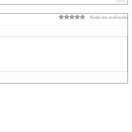
Avaliado com 0 de 5 estrelas.
Ainda sem avaliações