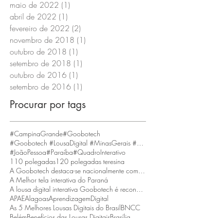
maio de 2022
(1)
1 post
abril de 2022
(1)
1 post
fevereiro de 2022
(2)
2 posts
novembro de 2018
(1)
1 post
outubro de 2018
(1)
1 post
setembro de 2018
(1)
1 post
outubro de 2016
(1)
1 post
setembro de 2016
(1)
1 post
Procurar por tags
#CampinaGrande
#Goobotech
#Goobotech #LousaDigital #MinasGerais #BeloHorizonte
#JoãoPessoa
#Paraíba
#QuadroInterativo
110 polegadas
120 polegadas teresina
A Goobotech destaca-se nacionalmente como a empresa que fornece a maior tela interativa do Brasil
A Melhor tela interativa do Paraná
A lousa digital interativa Goobotech é reconhecida como a melhor do estado de Santa Catarina
APAE
Alagoas
AprendizagemDigital
As 5 Melhores Lousas Digitais do Brasil
BNCC
Belém
Benefícios das Lousas Digitais
Brasília