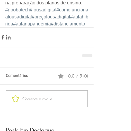
na preparação dos planos de ensino.  
#goobotech
#lousadigital
#comofunciona
alousadigital
#preçolousadigital
#aulahib
rida
#aulanapandemia
#distanciamento
0.0 / 5 (0)
Comentários
Comente e avalie
Posts Em Destaque