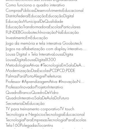
Como funciona o quadro interativo
ComprasPúblicas
DesenvolvimentoEducacional
DistritoFederal
Educação
EducaçãoDigital
EducaçãoMunicipalDeQualidade
EducaçãoTransformadora
EscolasParticulares
FUNDEB
Goobotech
InovaçãoNaEducação
InvestimentoEmEducação
Jogo da memória e tela interativa Goobotech
Jogos na alfabetização com display interativo Goobotech
Lousa Digital x Tela Interativa
LousaDigita
LousaDigital
LousaDigitalX500
MetodologiasAtivas #TecnologiaEmSalaDeAula #BNCC
ModernizaçãoDasEscolas
PCD
PCD;
PDDE
Palmas
Pará
PortoAlegre
Prefeituras
Professor #AprendizagemAtiva #InovaçãoNaEducação
ProfessorInovador
ProjetorInterativo
QuadroBranco
QuadroDeVidro
QuadroInterativo
SalaDeAulaDoFuturo
SecretariaDeEducação
TV para treinamento corporativo
TV touch
Tecnologia e Negócios
TecnologiaEducacional
TecnologiaParaEmpresas
TecnologiaParaEscolas
Tela160Polegadas
Tocantins