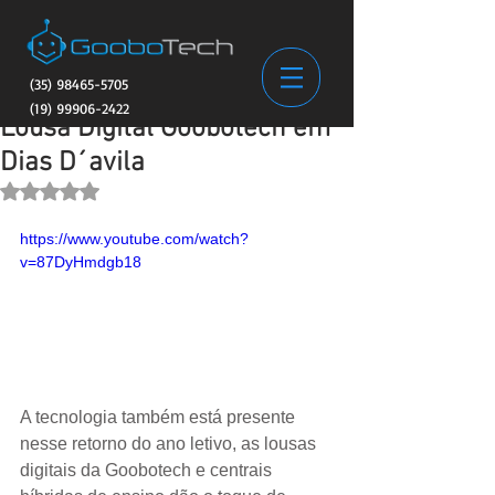
(35) 98465-5705
(19) 99906-2422
Lousa Digital Goobotech em
Dias D´avila
Avaliado com NaN de 5 estrelas.
https://www.youtube.com/watch?
v=87DyHmdgb18
A tecnologia também está presente 
nesse retorno do ano letivo, as lousas 
digitais da Goobotech e centrais 