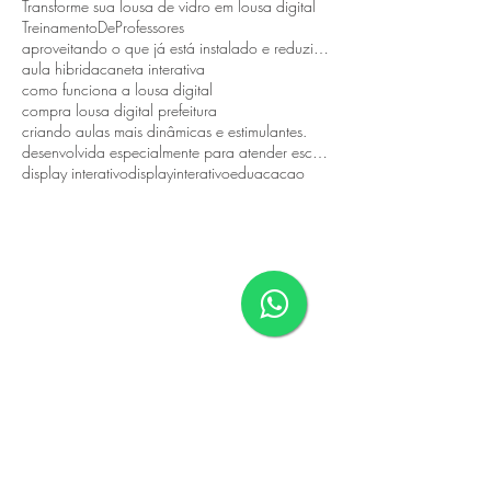
Transforme sua lousa de vidro em lousa digital
TreinamentoDeProfessores
aproveitando o que já está instalado e reduzindo custos.
aula hibrida
caneta interativa
como funciona a lousa digital
compra lousa digital prefeitura
criando aulas mais dinâmicas e estimulantes.
desenvolvida especialmente para atender escolas públicas
display interativo
displayinterativo
eduacacao