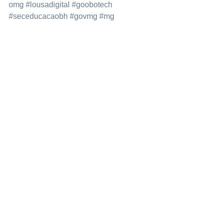
omg
#lousadigital
#goobotech
#seceducacaobh
#govmg
#mg
Lousa digital interativa em Belo 
Horizonte MG
 lousa digital interativa Belo Horizonte
lousa digital interativa Uberlândia
lousa digital interativa Contagem
lousa digital interativa Juiz de Fora
lousa digital interativa Betim
lousa digital interativa Montes Claros
lousa digital interativa Ribeirão das 
Neves
lousa digital interativa Uberaba
lousa digital interativa Governador 
Valadares
lousa digital interativa Ipatinga
lousa digital interativa Sete Lagoas
lousa digital interativa Divinópolis