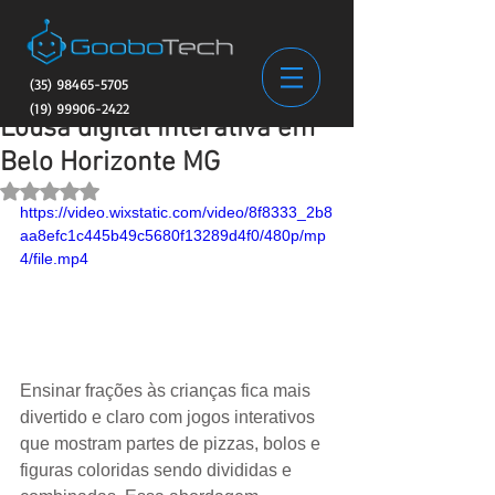
(35) 98465-5705
(19) 99906-2422
Lousa digital interativa em
Belo Horizonte MG
Avaliado com NaN de 5 estrelas.
https://video.wixstatic.com/video/8f8333_2b8
aa8efc1c445b49c5680f13289d4f0/480p/mp
4/file.mp4
Ensinar frações às crianças fica mais 
divertido e claro com jogos interativos 
que mostram partes de pizzas, bolos e 
figuras coloridas sendo divididas e 