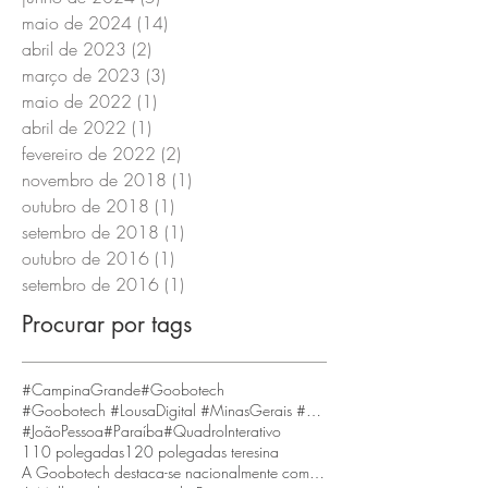
maio de 2024
(14)
14 posts
abril de 2023
(2)
2 posts
março de 2023
(3)
3 posts
maio de 2022
(1)
1 post
abril de 2022
(1)
1 post
fevereiro de 2022
(2)
2 posts
novembro de 2018
(1)
1 post
outubro de 2018
(1)
1 post
setembro de 2018
(1)
1 post
outubro de 2016
(1)
1 post
setembro de 2016
(1)
1 post
Procurar por tags
#CampinaGrande
#Goobotech
#Goobotech #LousaDigital #MinasGerais #BeloHorizonte
#JoãoPessoa
#Paraíba
#QuadroInterativo
110 polegadas
120 polegadas teresina
A Goobotech destaca-se nacionalmente como a empresa que fornece a maior tela interativa do Brasil