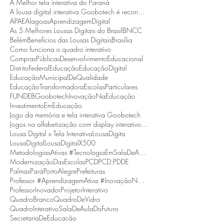
A Melhor tela interativa do Paraná
A lousa digital interativa Goobotech é reconhecida como a melhor do estado de Santa Catarina
APAE
Alagoas
AprendizagemDigital
As 5 Melhores Lousas Digitais do Brasil
BNCC
Belém
Benefícios das Lousas Digitais
Brasília
Como funciona o quadro interativo
ComprasPúblicas
DesenvolvimentoEducacional
DistritoFederal
Educação
EducaçãoDigital
EducaçãoMunicipalDeQualidade
EducaçãoTransformadora
EscolasParticulares
FUNDEB
Goobotech
InovaçãoNaEducação
InvestimentoEmEducação
Jogo da memória e tela interativa Goobotech
Jogos na alfabetização com display interativo Goobotech
Lousa Digital x Tela Interativa
LousaDigita
LousaDigital
LousaDigitalX500
MetodologiasAtivas #TecnologiaEmSalaDeAula #BNCC
ModernizaçãoDasEscolas
PCD
PCD;
PDDE
Palmas
Pará
PortoAlegre
Prefeituras
Professor #AprendizagemAtiva #InovaçãoNaEducação
ProfessorInovador
ProjetorInterativo
QuadroBranco
QuadroDeVidro
QuadroInterativo
SalaDeAulaDoFuturo
SecretariaDeEducação