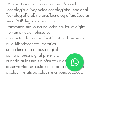
TV para treinamento corporativo
TV touch
Tecnologia e Negócios
TecnologiaEducacional
TecnologiaParaEmpresas
TecnologiaParaEscolas
Tela160Polegadas
Tocantins
Transforme sua lousa de vidro em lousa digital
TreinamentoDeProfessores
aproveitando o que já está instalado e reduzindo custos.
aula hibrida
caneta interativa
como funciona a lousa digital
compra lousa digital prefeitura
criando aulas mais dinâmicas e estimulantes.
desenvolvida especialmente para atender escolas públicas
display interativo
displayinterativo
eduacacao