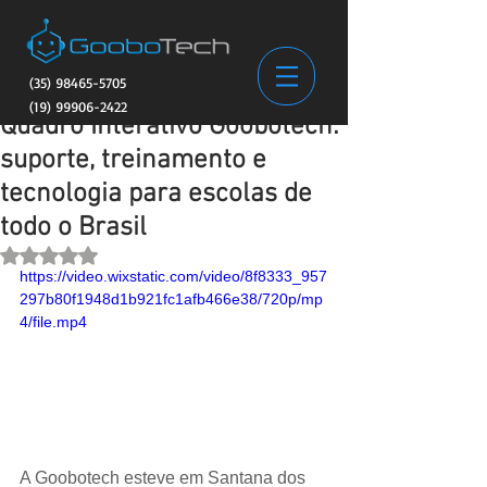
(35) 98465-5705
(19) 99906-2422
Quadro Interativo Goobotech:
suporte, treinamento e
tecnologia para escolas de
todo o Brasil
Avaliado com NaN de 5 estrelas.
https://video.wixstatic.com/video/8f8333_957
297b80f1948d1b921fc1afb466e38/720p/mp
4/file.mp4
A Goobotech esteve em Santana dos 