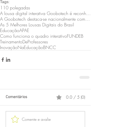
Tags:
110 polegadas
A lousa digital interativa Goobotech é reconhecida como a melhor do estado de Santa Catarina
A Goobotech destaca-se nacionalmente como a empresa que fornece a maior tela interativa do Brasil
As 5 Melhores Lousas Digitais do Brasil
Educação
APAE
Como funciona o quadro interativo
FUNDEB
TreinamentoDeProfessores
InovaçãoNaEducação
BNCC
0.0 / 5 (0)
Comentários
Comente e avalie