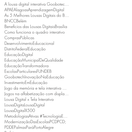
A lousa digital interativa Goobotech é reconhecida como a melhor do estado de Santa Catarina
APAE
Alagoas
AprendizagemDigital
As 5 Melhores Lousas Digitais do Brasil
BNCC
Belém
Benefícios das Lousas Digitais
Brasília
Como funciona o quadro interativo
ComprasPúblicas
DesenvolvimentoEducacional
DistritoFederal
Educação
EducaçãoDigital
EducaçãoMunicipalDeQualidade
EducaçãoTransformadora
EscolasParticulares
FUNDEB
Goobotech
InovaçãoNaEducação
InvestimentoEmEducação
Jogo da memória e tela interativa Goobotech
Jogos na alfabetização com display interativo Goobotech
Lousa Digital x Tela Interativa
LousaDigita
LousaDigital
LousaDigitalX500
MetodologiasAtivas #TecnologiaEmSalaDeAula #BNCC
ModernizaçãoDasEscolas
PCD
PCD;
PDDE
Palmas
Pará
PortoAlegre