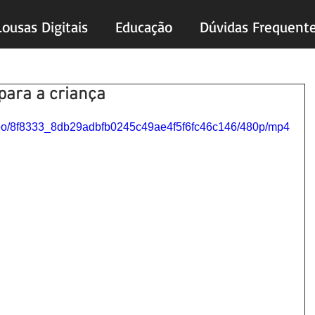
Lousas Digitais
Educação
Dúvidas Frequent
para a criança
s.
video/8f8333_8db29adbfb0245c49ae4f5f6fc46c146/480p/mp4