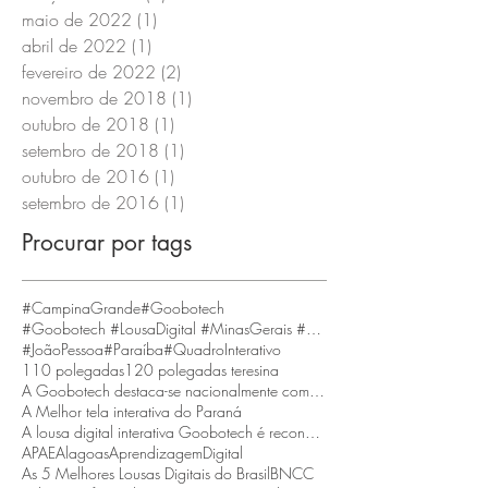
maio de 2022
(1)
1 post
abril de 2022
(1)
1 post
fevereiro de 2022
(2)
2 posts
novembro de 2018
(1)
1 post
outubro de 2018
(1)
1 post
setembro de 2018
(1)
1 post
outubro de 2016
(1)
1 post
setembro de 2016
(1)
1 post
Procurar por tags
#CampinaGrande
#Goobotech
#Goobotech #LousaDigital #MinasGerais #BeloHorizonte
#JoãoPessoa
#Paraíba
#QuadroInterativo
110 polegadas
120 polegadas teresina
A Goobotech destaca-se nacionalmente como a empresa que fornece a maior tela interativa do Brasil
A Melhor tela interativa do Paraná
A lousa digital interativa Goobotech é reconhecida como a melhor do estado de Santa Catarina
APAE
Alagoas
AprendizagemDigital
As 5 Melhores Lousas Digitais do Brasil
BNCC