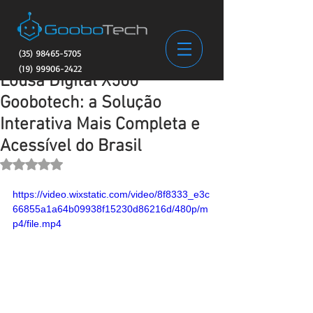
(35) 98465-5705
(19) 99906-2422
Lousa Digital X500
Goobotech: a Solução
Interativa Mais Completa e
Acessível do Brasil
Avaliado com NaN de 5 estrelas.
https://video.wixstatic.com/video/8f8333_e3c
66855a1a64b09938f15230d86216d/480p/m
p4/file.mp4