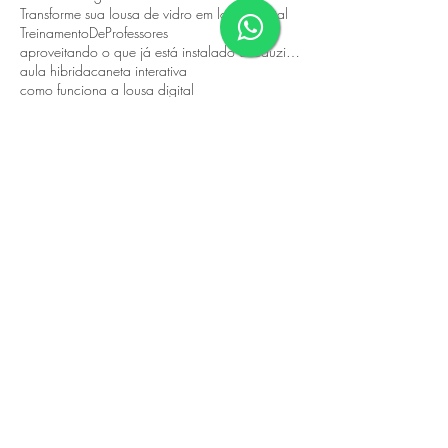
Transforme sua lousa de vidro em lousa digital
TreinamentoDeProfessores
aproveitando o que já está instalado e reduzindo custos.
aula hibrida
caneta interativa
como funciona a lousa digital
compra lousa digital prefeitura
criando aulas mais dinâmicas e estimulantes.
desenvolvida especialmente para atender escolas públicas
display interativo
displayinterativo
eduacacao