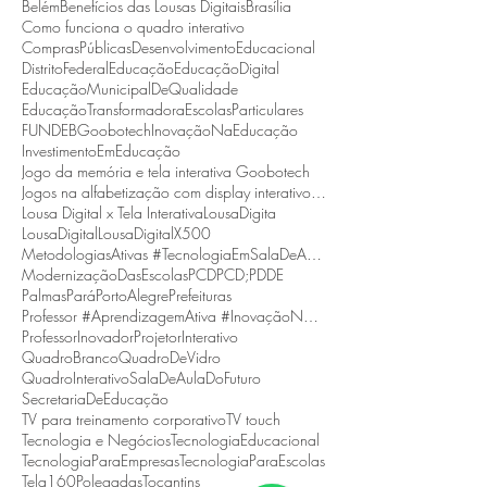
Belém
Benefícios das Lousas Digitais
Brasília
Como funciona o quadro interativo
ComprasPúblicas
DesenvolvimentoEducacional
DistritoFederal
Educação
EducaçãoDigital
EducaçãoMunicipalDeQualidade
EducaçãoTransformadora
EscolasParticulares
FUNDEB
Goobotech
InovaçãoNaEducação
InvestimentoEmEducação
Jogo da memória e tela interativa Goobotech
Jogos na alfabetização com display interativo Goobotech
Lousa Digital x Tela Interativa
LousaDigita
LousaDigital
LousaDigitalX500
MetodologiasAtivas #TecnologiaEmSalaDeAula #BNCC
ModernizaçãoDasEscolas
PCD
PCD;
PDDE
Palmas
Pará
PortoAlegre
Prefeituras
Professor #AprendizagemAtiva #InovaçãoNaEducação
ProfessorInovador
ProjetorInterativo
QuadroBranco
QuadroDeVidro
QuadroInterativo
SalaDeAulaDoFuturo
SecretariaDeEducação
TV para treinamento corporativo
TV touch
Tecnologia e Negócios
TecnologiaEducacional
TecnologiaParaEmpresas
TecnologiaParaEscolas
Tela160Polegadas
Tocantins