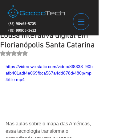
(35) 98465-5705
(19) 99906-2422
Lousa interativa digital em
Florianópolis Santa Catarina
Avaliado com NaN de 5 estrelas.
https://video.wixstatic.com/video/8f8333_90b
afb401adf4e069fbca567a4dd878d/480p/mp
4/file.mp4
Nas aulas sobre o mapa das Américas, 
essa tecnologia transforma o 