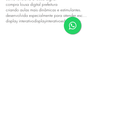
compra lousa digital prefeitura
criando aulas mais dinâmicas e estimulantes.
desenvolvida especialmente para atender escolas públicas
display interativo
displayinterativo
eduacacao
Contato
Vantagens Das Nossas Lousas