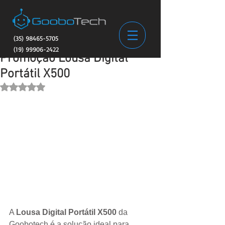
(35) 98465-5705
(19) 99906-2422
Promoção Lousa Digital
Portátil X500
Avaliado com NaN de 5 estrelas.
A 
Lousa Digital Portátil X500
 da 
Goobotech é a solução ideal para 