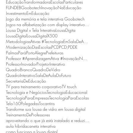
EducaçãoTransformadora
EscolasParticulares
FUNDEB
Goobotech
InovaçãoNaEducação
InvestimentoEmEducação
Jogo da memória e tela interativa Goobotech
Jogos na alfabetização com display interativo Goobotech
Lousa Digital x Tela Interativa
LousaDigita
LousaDigital
LousaDigitalX500
MetodologiasAtivas #TecnologiaEmSalaDeAula #BNCC
ModernizaçãoDasEscolas
PCD
PCD;
PDDE
Palmas
Pará
PortoAlegre
Prefeituras
Professor #AprendizagemAtiva #InovaçãoNaEducação
ProfessorInovador
ProjetorInterativo
QuadroBranco
QuadroDeVidro
QuadroInterativo
SalaDeAulaDoFuturo
SecretariaDeEducação
TV para treinamento corporativo
TV touch
Tecnologia e Negócios
TecnologiaEducacional
TecnologiaParaEmpresas
TecnologiaParaEscolas
Tela160Polegadas
Tocantins
Transforme sua lousa de vidro em lousa digital
TreinamentoDeProfessores
aproveitando o que já está instalado e reduzindo custos.
aula hibrida
caneta interativa
como funciona a lousa digital