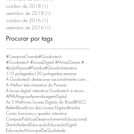
outubro de 2018
(1)
1 post
setembro de 2018
(1)
1 post
outubro de 2016
(1)
1 post
setembro de 2016
(1)
1 post
Procurar por tags
#CampinaGrande
#Goobotech
#Goobotech #LousaDigital #MinasGerais #BeloHorizonte
#JoãoPessoa
#Paraíba
#QuadroInterativo
110 polegadas
120 polegadas teresina
A Goobotech destaca-se nacionalmente como a empresa que fornece a maior tela interativa do Brasil
A Melhor tela interativa do Paraná
A lousa digital interativa Goobotech é reconhecida como a melhor do estado de Santa Catarina
APAE
Alagoas
AprendizagemDigital
As 5 Melhores Lousas Digitais do Brasil
BNCC
Belém
Benefícios das Lousas Digitais
Brasília
Como funciona o quadro interativo
ComprasPúblicas
DesenvolvimentoEducacional
DistritoFederal
Educação
EducaçãoDigital
EducaçãoMunicipalDeQualidade